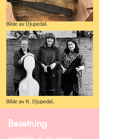
Bilde av Djupedal.
Bilde av R. Djupedal.
Besetning
Langeleik, vl, vlc, voices