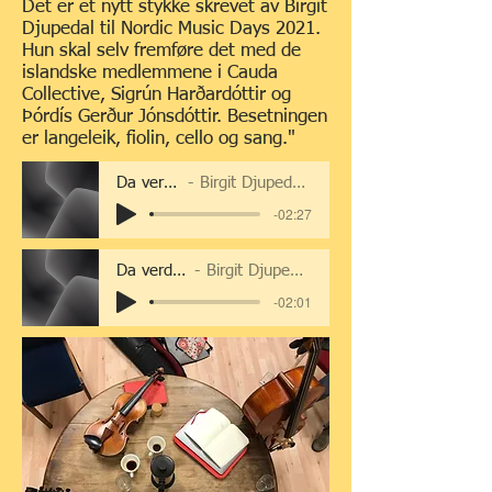
Det er et nytt stykke skrevet av Birgit
Djupedal til Nordic Music Days 2021.
Hun skal selv fremføre det med de
islandske medlemmene i Cauda
Collective, Sigrún Harðardóttir og
Þórdís Gerður Jónsdóttir. Besetningen
er langeleik, fiolin, cello og sang."
Da verden var mindre, excerpt 1
Birgit Djupedal, Sigrún Harðardóttir and Þórdís Gerður Jónsdóttir
-02:27
Da verden var mindre final, excerpts 2
Birgit Djupedal, Sigrún Harðardóttir and Þórdís Gerður Jónsdóttir
-02:01