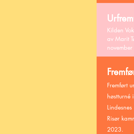
Urfrem
Kilden Vo
av Marit T
november
Fremfø
Fremført 
høstturné 
Lindesnes
Risør kam
2023.