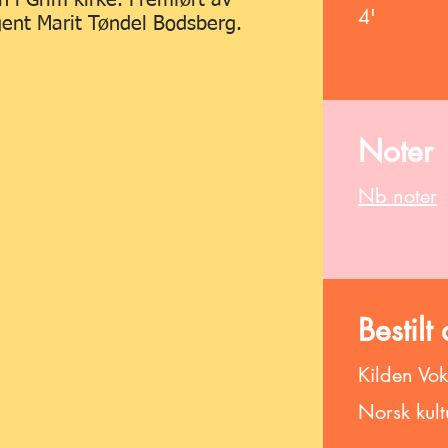
n i Grim kirke. Fremført av
4'
gent Marit Tøndel Bodsberg.
Noter
Nb noter
Bestilt
Kilden Vok
Norsk kult