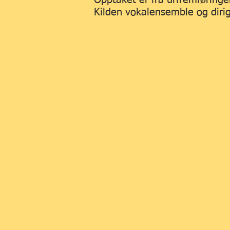
Opptaket er fra urfremføringe
Kilden vokalensemble og diri