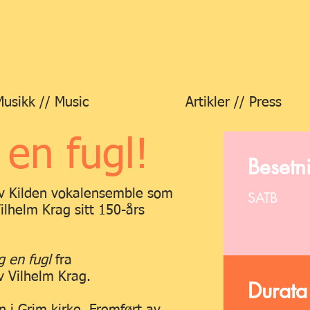
Musikk // Music
Artikler // Press
 en fugl!
Besetn
 av Kilden vokalensemble som
SATB
ilhelm Krag sitt 150-års
g en fugl
fra
v Vilhelm Krag.
Durata