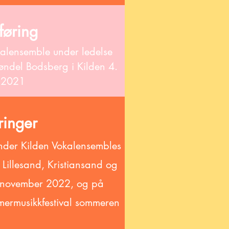
føring
kalensemble under ledelse
øndel Bodsberg i Kilden 4.
 2021
ringer
under Kilden Vokalensembles
i Lillesand, Kristiansand og
 november 2022, og på
mermusikkfestival sommeren