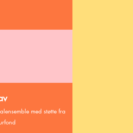
 av
alensemble med støtte fra
urfond