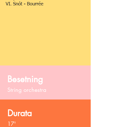
VI. Snót - Bourrée
Besetning
String orchestra
Durata
17'