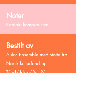
Noter
Kontakt komponisten
Bestilt av
Aulos Ensemble med støtte fra
Norsk kulturfond og
Tónskáldasjóður Rúv
Urfremføring
Aulos Flute Ensemble