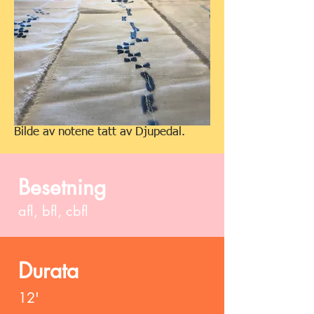
Bilde av notene tatt av Djupedal.
Besetning
afl,
bfl, cbfl
Durata
12'